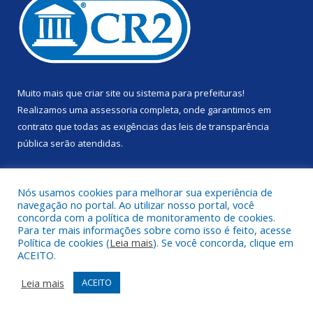
Muito mais que
criar site
ou
sistema para prefeituras
!
Realizamos uma
assessoria
completa, onde garantimos em
contrato que todas as exigências das
leis de transparência
pública
serão atendidas.
Conheça o
PNTP
e o
Radar da Transparência Pública
Nós usamos cookies para melhorar sua experiência de
navegação no portal. Ao utilizar nosso portal, você
concorda com a política de monitoramento de cookies.
Para ter mais informações sobre como isso é feito, acesse
Política de cookies (
Leia mais
). Se você concorda, clique em
Todos os direitos reservados a Prefeitura Municipal de Anapu.
ACEITO.
Mapa do Site
Acessar Área Administrativa
Leia mais
ACEITO
Acessar Webmail