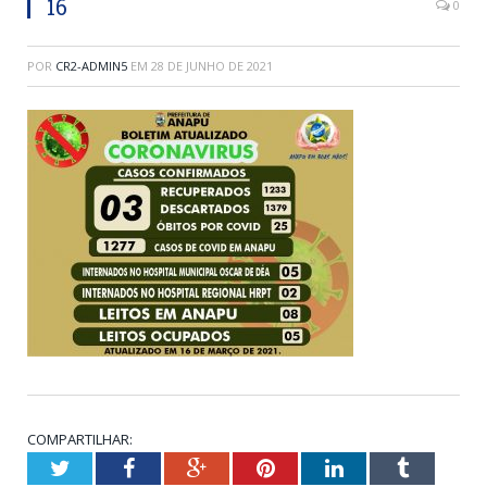
16
0
POR
CR2-ADMIN5
EM
28 DE JUNHO DE 2021
COMPARTILHAR:
Twitter
Facebook
Google+
Pinterest
LinkedIn
Tumblr