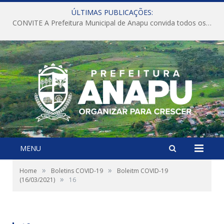
ÚLTIMAS PUBLICAÇÕES:
CONVITE A Prefeitura Municipal de Anapu convida todos os servidores públicos municipais para participarem da Audiência Pública de discussão da Lei de Diretrizes Orçamentárias (LDO), importante instrumento de planejamento das ações e investimentos da Administração Pública para o próximo exercício financeiro.
MENU
»
»
Home
Boletins COVID-19
Boleitm COVID-19
»
(16/03/2021)
16