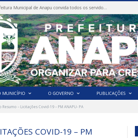
CONVITE A Prefeitura Municipal de Anapu convida todos os servidores públicos municipais para participarem da Audiência Pública de discussão da Lei de Diretrizes Orçamentárias (LDO), importante instrumento de planejamento das ações e investimentos da Administração Pública para o próximo exercício financeiro.
 MUNICÍPIO
O GOVERNO
PUBLICAÇÕES
 Resumo – Licitações Covid-19 – PM ANAPU- PA
ITAÇÕES COVID-19 – PM