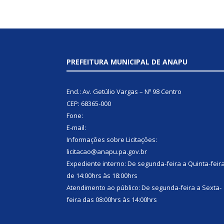
PREFEITURA MUNICIPAL DE ANAPU
End.: Av. Getúlio Vargas – Nº 98 Centro
CEP: 68365-000
Fone:
E-mail:
Informações sobre Licitações:
licitacao@anapu.pa.gov.br
Expediente interno: De segunda-feira a Quinta-feir
de 14:00hrs às 18:00hrs
Atendimento ao público: De segunda-feira a Sexta-
feira das 08:00hrs às 14:00hrs