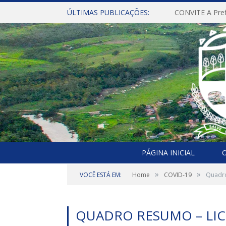
ÚLTIMAS PUBLICAÇÕES:
PÁGINA INICIAL
O
»
»
VOCÊ ESTÁ EM:
Home
COVID-19
Quadro
QUADRO RESUMO – LIC