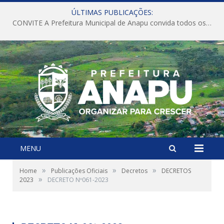
ÚLTIMAS PUBLICAÇÕES:
CONVITE A Prefeitura Municipal de Anapu convida todos os servidores públicos municipais para participarem da Audiência Pública de discussão da Lei de Diretrizes Orçamentárias (LDO), importante instrumento de planejamento das ações e investimentos da Administração Pública para o próximo exercício financeiro.
MENU
»
»
»
Home
Publicações Oficiais
Decretos
DECRETOS
»
2023
DECRETO Nº061-2023