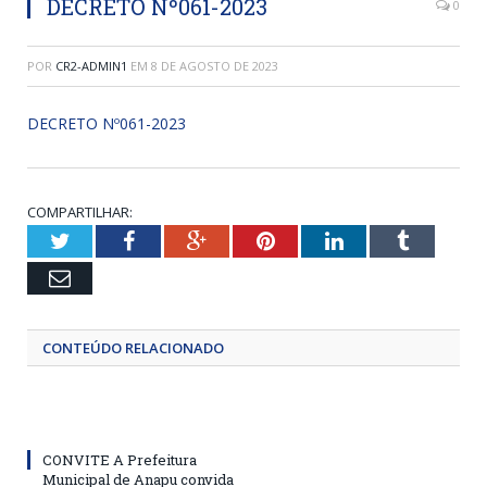
DECRETO Nº061-2023
0
POR
CR2-ADMIN1
EM
8 DE AGOSTO DE 2023
DECRETO Nº061-2023
COMPARTILHAR:
Twitter
Facebook
Google+
Pinterest
LinkedIn
Tumblr
Email
CONTEÚDO RELACIONADO
CONVITE A Prefeitura
Municipal de Anapu convida