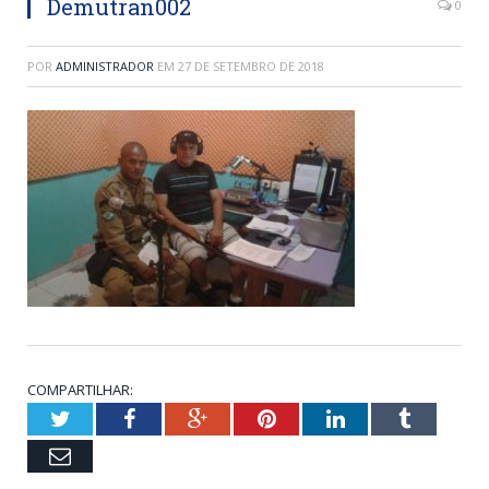
Demutran002
0
POR
ADMINISTRADOR
EM
27 DE SETEMBRO DE 2018
COMPARTILHAR:
Twitter
Facebook
Google+
Pinterest
LinkedIn
Tumblr
Email