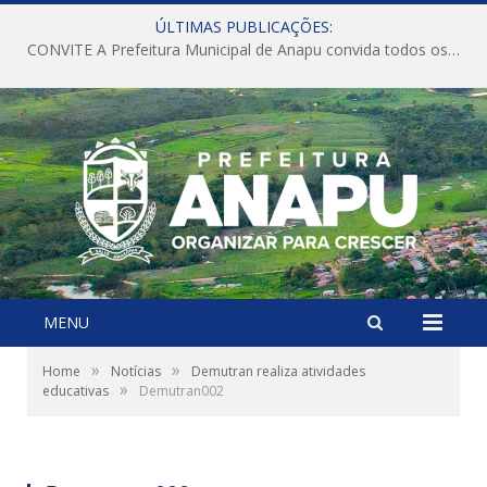
ÚLTIMAS PUBLICAÇÕES:
CONVITE A Prefeitura Municipal de Anapu convida todos os servidores públicos municipais para participarem da Audiência Pública de discussão da Lei de Diretrizes Orçamentárias (LDO), importante instrumento de planejamento das ações e investimentos da Administração Pública para o próximo exercício financeiro.
MENU
»
»
Home
Notícias
Demutran realiza atividades
»
educativas
Demutran002