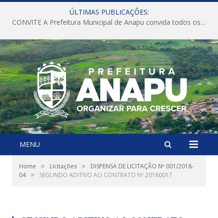
ÚLTIMAS PUBLICAÇÕES:
CONVITE A Prefeitura Municipal de Anapu convida todos os servidores públicos municipais para participarem da Audiência Pública de discussão da Lei de Diretrizes Orçamentárias (LDO), importante instrumento de planejamento das ações e investimentos da Administração Pública para o próximo exercício financeiro.
MENU
»
»
Home
Licitações
DISPENSA DE LICITAÇÃO Nº 001/2018-
»
04
SEGUNDO ADITIVO AO CONTRATO Nº 20180017