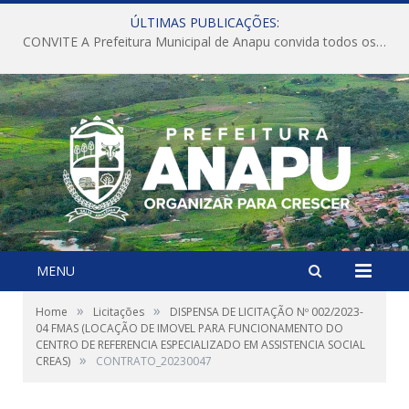
ÚLTIMAS PUBLICAÇÕES:
CONVITE A Prefeitura Municipal de Anapu convida todos os servidores públicos municipais para participarem da Audiência Pública de discussão da Lei de Diretrizes Orçamentárias (LDO), importante instrumento de planejamento das ações e investimentos da Administração Pública para o próximo exercício financeiro.
MENU
»
»
Home
Licitações
DISPENSA DE LICITAÇÃO Nº 002/2023-
04 FMAS (LOCAÇÃO DE IMOVEL PARA FUNCIONAMENTO DO
CENTRO DE REFERENCIA ESPECIALIZADO EM ASSISTENCIA SOCIAL
»
CREAS)
CONTRATO_20230047