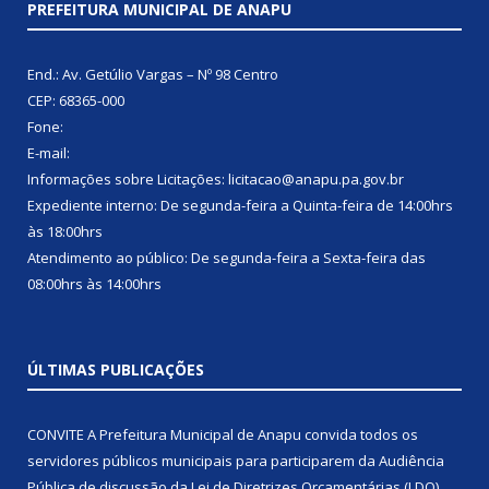
PREFEITURA MUNICIPAL DE ANAPU
End.: Av. Getúlio Vargas – Nº 98 Centro
CEP: 68365-000
Fone:
E-mail:
Informações sobre Licitações: licitacao@anapu.pa.gov.br
Expediente interno: De segunda-feira a Quinta-feira de 14:00hrs
às 18:00hrs
Atendimento ao público: De segunda-feira a Sexta-feira das
08:00hrs às 14:00hrs
ÚLTIMAS PUBLICAÇÕES
CONVITE A Prefeitura Municipal de Anapu convida todos os
servidores públicos municipais para participarem da Audiência
Pública de discussão da Lei de Diretrizes Orçamentárias (LDO),