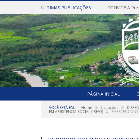
ÚLTIMAS PUBLICAÇÕES:
PÁGINA INICIAL
O
»
»
VOCÊ ESTÁ EM:
Home
Licitações
DISPE
»
EM ASSISTENCIA SOCIAL CREAS)
PARECER CONT