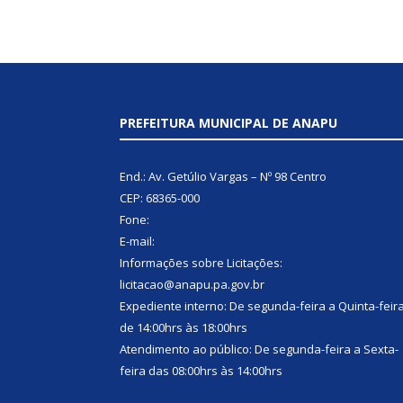
PREFEITURA MUNICIPAL DE ANAPU
End.: Av. Getúlio Vargas – Nº 98 Centro
CEP: 68365-000
Fone:
E-mail:
Informações sobre Licitações:
licitacao@anapu.pa.gov.br
Expediente interno: De segunda-feira a Quinta-feir
de 14:00hrs às 18:00hrs
Atendimento ao público: De segunda-feira a Sexta-
feira das 08:00hrs às 14:00hrs