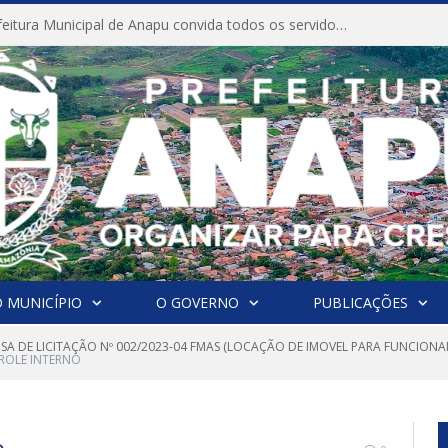
CONVITE A Prefeitura Municipal de Anapu convida todos os servidores públicos municipais para participarem da Audiência Pública de discussão da Lei de Diretrizes Orçamentárias (LDO), importante instrumento de planejamento das ações e investimentos da Administração Pública para o próximo exercício financeiro.
 MUNICÍPIO
O GOVERNO
PUBLICAÇÕES
NSA DE LICITAÇÃO Nº 002/2023-04 FMAS (LOCAÇÃO DE IMOVEL PARA FUNCION
ROLE INTERNO