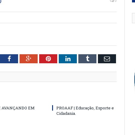
O
0
tter
Facebook
Google+
Pinterest
LinkedIn
Tumblr
Email
E AVANÇANDO EM
PROAAF | Educação, Esporte e
Cidadania.