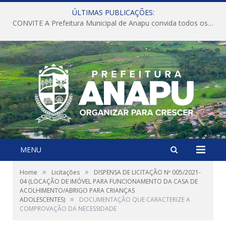
ÚLTIMAS PUBLICAÇÕES:
CONVITE A Prefeitura Municipal de Anapu convida todos os servidores públicos municipais para participarem da Audiência Pública de discussão da Lei de Diretrizes Orçamentárias (LDO), importante instrumento de planejamento das ações e investimentos da Administração Pública para o próximo exercício financeiro.
MENU
»
»
Home
Licitações
DISPENSA DE LICITAÇÃO Nº 005/2021-
04 (LOCAÇÃO DE IMÓVEL PARA FUNCIONAMENTO DA CASA DE
ACOLHIMENTO/ABRIGO PARA CRIANÇAS
»
ADOLESCENTES)
DOCUMENTAÇÃO QUE CARACTERIZE A
COMPROVAÇÃO DA NECESSIDADE