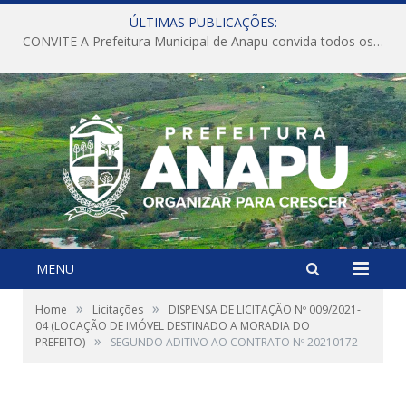
ÚLTIMAS PUBLICAÇÕES:
CONVITE A Prefeitura Municipal de Anapu convida todos os servidores públicos municipais para participarem da Audiência Pública de discussão da Lei de Diretrizes Orçamentárias (LDO), importante instrumento de planejamento das ações e investimentos da Administração Pública para o próximo exercício financeiro.
MENU
»
»
Home
Licitações
DISPENSA DE LICITAÇÃO Nº 009/2021-
04 (LOCAÇÃO DE IMÓVEL DESTINADO A MORADIA DO
»
PREFEITO)
SEGUNDO ADITIVO AO CONTRATO Nº 20210172