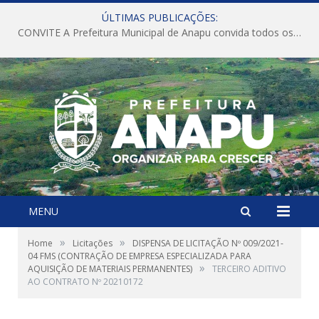
ÚLTIMAS PUBLICAÇÕES:
CONVITE A Prefeitura Municipal de Anapu convida todos os servidores públicos municipais para participarem da Audiência Pública de discussão da Lei de Diretrizes Orçamentárias (LDO), importante instrumento de planejamento das ações e investimentos da Administração Pública para o próximo exercício financeiro.
MENU
»
»
Home
Licitações
DISPENSA DE LICITAÇÃO Nº 009/2021-
04 FMS (CONTRAÇÃO DE EMPRESA ESPECIALIZADA PARA
»
AQUISIÇÃO DE MATERIAIS PERMANENTES)
TERCEIRO ADITIVO
AO CONTRATO Nº 20210172