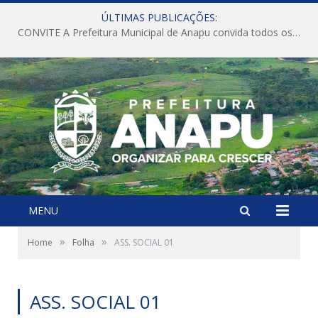
ÚLTIMAS PUBLICAÇÕES:
CONVITE A Prefeitura Municipal de Anapu convida todos os servidores públicos municipais para participarem da Audiência Pública de discussão da Lei de Diretrizes Orçamentárias (LDO), importante instrumento de planejamento das ações e investimentos da Administração Pública para o próximo exercício financeiro.
MENU
»
»
Home
Folha
ASS. SOCIAL 01
ASS. SOCIAL 01