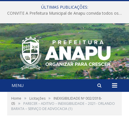
ÚLTIMAS PUBLICAÇÕES:
CONVITE A Prefeitura Municipal de Anapu convida todos os servidores públicos municipais para participarem da Audiência Pública de discussão da Lei de Diretrizes Orçamentárias (LDO), importante instrumento de planejamento das ações e investimentos da Administração Pública para o próximo exercício financeiro.
MENU
»
»
Home
Licitações
INEXIGIBILIDADE Nº 002/2018-
»
05
PARECER – ADITIVO – INEXIGIBILIDADE – 2021- ORLANDO
BARATA – SERVIÇO DE ADVOCACIA (1)