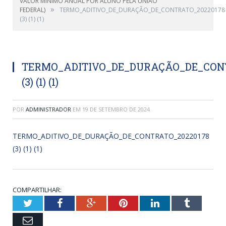
VALOR MÍNIMO ANUAL POR ALUNO PELA UNIÃO
»
FEDERAL)
TERMO_ADITIVO_DE_DURAÇÃO_DE_CONTRATO_20220178
(3) (1) (1)
TERMO_ADITIVO_DE_DURAÇÃO_DE_CONT
(3) (1) (1)
POR
ADMINISTRADOR
EM
19 DE SETEMBRO DE 2024
TERMO_ADITIVO_DE_DURAÇÃO_DE_CONTRATO_20220178
(3) (1) (1)
COMPARTILHAR:
Twitter
Facebook
Google+
Pinterest
LinkedIn
Tumblr
Email