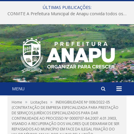
ÚLTIMAS PUBLICAÇÕES:
CONVITE A Prefeitura Municipal de Anapu convida todos os servidores públicos municipais para participarem da Audiência Pública de discussão da Lei de Diretrizes Orçamentárias (LDO), importante instrumento de planejamento das ações e investimentos da Administração Pública para o próximo exercício financeiro.
MENU
»
»
Home
Licitações
INEXIGIBILIDADE Nº 008/2022-05
(CONTRATAÇÃO DE EMPRESA ESPECIALIZADA PARA PRESTAÇÃO
DE SERVIÇOS JURÍDICOS ESPECIALIZADOS PARA DAR
CONTINUIDADE AO PROCESSO Nº 0000707-84.2007.4.01.3903,
VISANDO A RECUPERAÇÃO DOS VALORES QUE DEIXARAM DE SER
REPASSADOS AO MUNICÍPIO EM FACE DA ILEGAL FIXAÇÃO DO