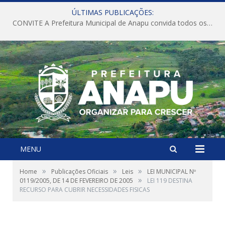
ÚLTIMAS PUBLICAÇÕES:
CONVITE A Prefeitura Municipal de Anapu convida todos os servidores públicos municipais para participarem da Audiência Pública de discussão da Lei de Diretrizes Orçamentárias (LDO), importante instrumento de planejamento das ações e investimentos da Administração Pública para o próximo exercício financeiro.
MENU
»
»
»
Home
Publicações Oficiais
Leis
LEI MUNICIPAL Nº
»
0119/2005, DE 14 DE FEVEREIRO DE 2005
LEI 119 DESTINA
RECURSO PARA CUBRIR NECESSIDADES FISICAS