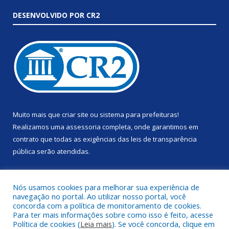
DESENVOLVIDO POR CR2
Muito mais que
criar site
ou
sistema para prefeituras
!
Realizamos uma
assessoria
completa, onde garantimos em
contrato que todas as exigências das
leis de transparência
pública
serão atendidas.
Conheça o
PNTP
e o
Radar da Transparência Pública
Nós usamos cookies para melhorar sua experiência de
navegação no portal. Ao utilizar nosso portal, você
concorda com a política de monitoramento de cookies.
Para ter mais informações sobre como isso é feito, acesse
Política de cookies (
Leia mais
). Se você concorda, clique em
Todos os direitos reservados a Prefeitura Municipal de Anapu.