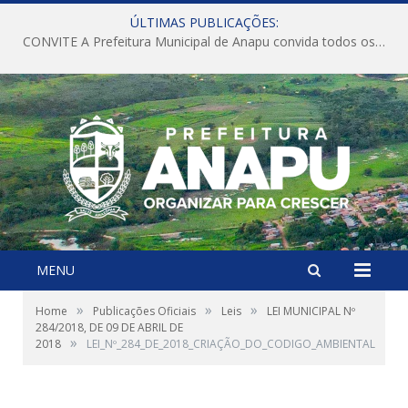
ÚLTIMAS PUBLICAÇÕES:
CONVITE A Prefeitura Municipal de Anapu convida todos os servidores públicos municipais para participarem da Audiência Pública de discussão da Lei de Diretrizes Orçamentárias (LDO), importante instrumento de planejamento das ações e investimentos da Administração Pública para o próximo exercício financeiro.
MENU
»
»
»
Home
Publicações Oficiais
Leis
LEI MUNICIPAL Nº
284/2018, DE 09 DE ABRIL DE
»
2018
LEI_Nº_284_DE_2018_CRIAÇÃO_DO_CODIGO_AMBIENTAL