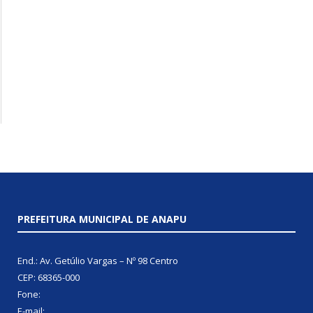
PREFEITURA MUNICIPAL DE ANAPU
End.: Av. Getúlio Vargas – Nº 98 Centro
CEP: 68365-000
Fone:
E-mail: