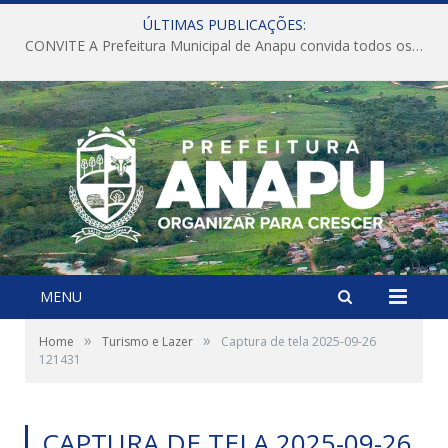
ÚLTIMAS PUBLICAÇÕES:
CONVITE A Prefeitura Municipal de Anapu convida todos os servidores públicos municipais para participarem da Audiência Pública de discussão da Lei de Diretrizes Orçamentárias (LDO), importante instrumento de planejamento das ações e investimentos da Administração Pública para o próximo exercício financeiro.
MENU
»
»
Home
Turismo e Lazer
Captura de tela 2025-09-26
121431
CAPTURA DE TELA 2025-09-26