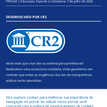
PROAAF | Educação, Esporte e Cidadania.
7 de julho de 2026
DESENVOLVIDO POR CR2
Muito mais que
criar site
ou
sistema para prefeituras
!
Realizamos uma
assessoria
completa, onde garantimos em
contrato que todas as exigências das
leis de transparência
pública
serão atendidas.
Conheça o
PNTP
e o
Radar da Transparência Pública
Nós usamos cookies para melhorar sua experiência de
navegação no portal. Ao utilizar nosso portal, você
concorda com a política de monitoramento de cookies.