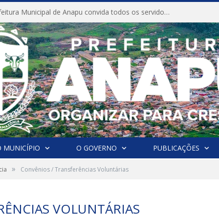
CONVITE A Prefeitura Municipal de Anapu convida todos os servidores públicos municipais para participarem da Audiência Pública de discussão da Lei de Diretrizes Orçamentárias (LDO), importante instrumento de planejamento das ações e investimentos da Administração Pública para o próximo exercício financeiro.
 MUNICÍPIO
O GOVERNO
PUBLICAÇÕES
»
cia
Convênios / Transferências Voluntárias
RÊNCIAS VOLUNTÁRIAS