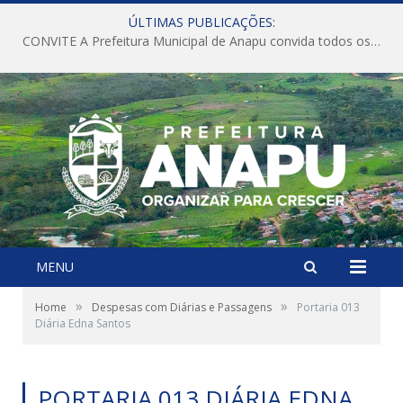
ÚLTIMAS PUBLICAÇÕES:
CONVITE A Prefeitura Municipal de Anapu convida todos os servidores públicos municipais para participarem da Audiência Pública de discussão da Lei de Diretrizes Orçamentárias (LDO), importante instrumento de planejamento das ações e investimentos da Administração Pública para o próximo exercício financeiro.
MENU
»
»
Home
Despesas com Diárias e Passagens
Portaria 013
Diária Edna Santos
PORTARIA 013 DIÁRIA EDNA