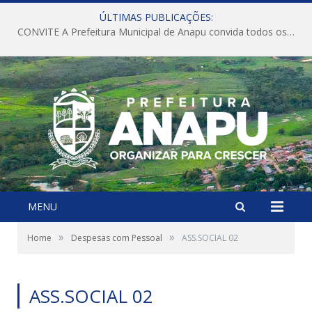
ÚLTIMAS PUBLICAÇÕES:
CONVITE A Prefeitura Municipal de Anapu convida todos os servidores públicos municipais para participarem da Audiência Pública de discussão da Lei de Diretrizes Orçamentárias (LDO), importante instrumento de planejamento das ações e investimentos da Administração Pública para o próximo exercício financeiro.
MENU
»
»
Home
Despesas com Pessoal
ASS.SOCIAL 02
ASS.SOCIAL 02