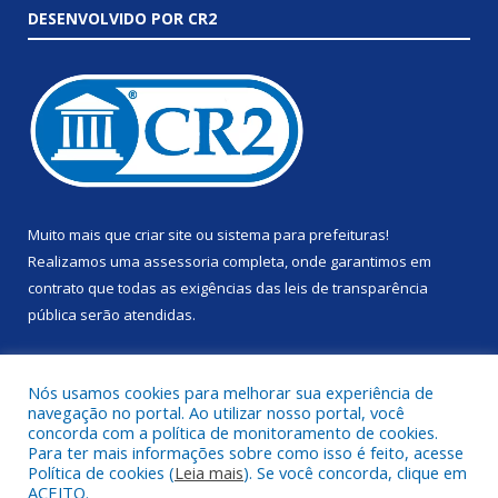
DESENVOLVIDO POR CR2
Muito mais que
criar site
ou
sistema para prefeituras
!
Realizamos uma
assessoria
completa, onde garantimos em
contrato que todas as exigências das
leis de transparência
pública
serão atendidas.
Conheça o
PNTP
e o
Radar da Transparência Pública
Nós usamos cookies para melhorar sua experiência de
navegação no portal. Ao utilizar nosso portal, você
concorda com a política de monitoramento de cookies.
Para ter mais informações sobre como isso é feito, acesse
Política de cookies (
Leia mais
). Se você concorda, clique em
Todos os direitos reservados a Prefeitura Municipal de Anapu.
ACEITO.