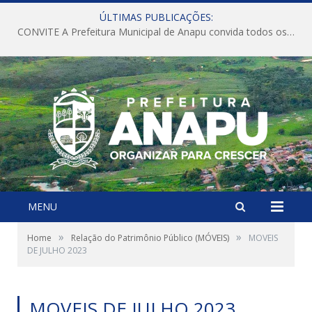
ÚLTIMAS PUBLICAÇÕES:
CONVITE A Prefeitura Municipal de Anapu convida todos os servidores públicos municipais para participarem da Audiência Pública de discussão da Lei de Diretrizes Orçamentárias (LDO), importante instrumento de planejamento das ações e investimentos da Administração Pública para o próximo exercício financeiro.
MENU
»
»
Home
Relação do Patrimônio Público (MÓVEIS)
MOVEIS
DE JULHO 2023
MOVEIS DE JULHO 2023