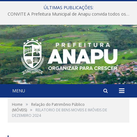
ÚLTIMAS PUBLICAÇÕES:
CONVITE A Prefeitura Municipal de Anapu convida todos os servidores públicos municipais para participarem da Audiência Pública de discussão da Lei de Diretrizes Orçamentárias (LDO), importante instrumento de planejamento das ações e investimentos da Administração Pública para o próximo exercício financeiro.
MENU
»
Home
Relação do Patrimônio Público
»
(MÓVEIS)
RELATORIO DE BENS MOVEIS E IMÓVEIS DE
DEZEMBRO 2024