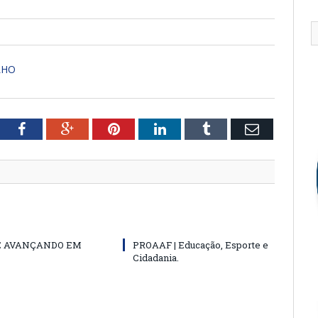
LHO
tter
Facebook
Google+
Pinterest
LinkedIn
Tumblr
Email
E AVANÇANDO EM
PROAAF | Educação, Esporte e
Cidadania.