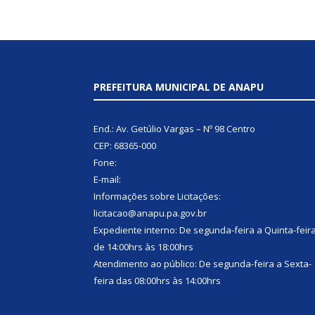
PREFEITURA MUNICIPAL DE ANAPU
End.: Av. Getúlio Vargas – Nº 98 Centro
CEP: 68365-000
Fone:
E-mail:
Informações sobre Licitações:
licitacao@anapu.pa.gov.br
Expediente interno: De segunda-feira a Quinta-feir
de 14:00hrs às 18:00hrs
Atendimento ao público: De segunda-feira a Sexta-
feira das 08:00hrs às 14:00hrs