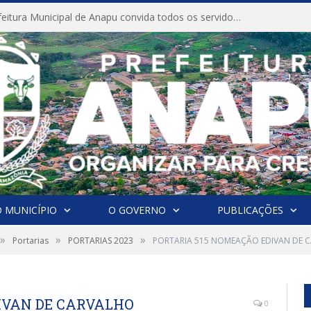
CONVITE A Prefeitura Municipal de Anapu convida todos os servidores públicos municipais para participarem da Audiência Pública de discussão da Lei de Diretrizes Orçamentárias (LDO), importante instrumento de planejamento das ações e investimentos da Administração Pública para o próximo exercício financeiro.
 MUNICÍPIO
O GOVERNO
PUBLICAÇÕES
»
»
»
Portarias
PORTARIAS 2023
PORTARIA 515 NOMEAÇÃO EDIVAN DE 
IVAN DE CARVALHO
0