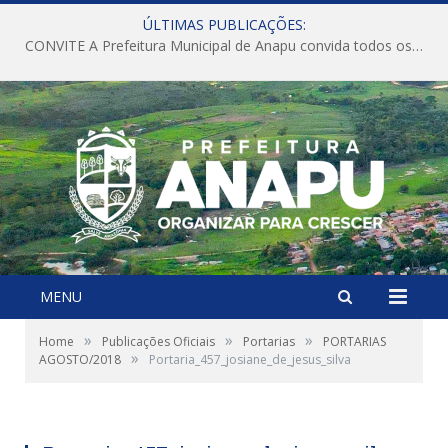
ÚLTIMAS PUBLICAÇÕES:
CONVITE A Prefeitura Municipal de Anapu convida todos os servidores públicos municipais para participarem da Audiência Pública de discussão da Lei de Diretrizes Orçamentárias (LDO), importante instrumento de planejamento das ações e investimentos da Administração Pública para o próximo exercício financeiro.
MENU
»
»
»
Home
Publicações Oficiais
Portarias
PORTARIAS
»
AGOSTO/2018
Portaria_457_josiane_de_jesus_silva