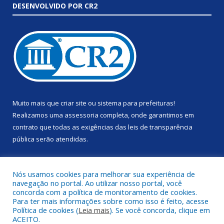
DESENVOLVIDO POR CR2
Muito mais que
criar site
ou
sistema para prefeituras
!
Realizamos uma
assessoria
completa, onde garantimos em
contrato que todas as exigências das
leis de transparência
pública
serão atendidas.
Conheça o
PNTP
e o
Radar da Transparência Pública
Nós usamos cookies para melhorar sua experiência de
navegação no portal. Ao utilizar nosso portal, você
concorda com a política de monitoramento de cookies.
Para ter mais informações sobre como isso é feito, acesse
Política de cookies (
Leia mais
). Se você concorda, clique em
Todos os direitos reservados a Prefeitura Municipal de Anapu.
ACEITO.