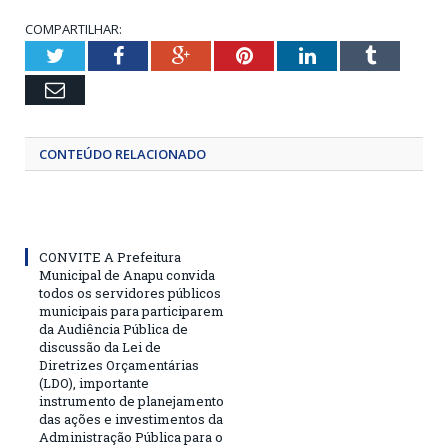
COMPARTILHAR:
Twitter
Facebook
Google+
Pinterest
LinkedIn
Tumblr
Email
CONTEÚDO RELACIONADO
CONVITE A Prefeitura
Municipal de Anapu convida
todos os servidores públicos
municipais para participarem
da Audiência Pública de
discussão da Lei de
Diretrizes Orçamentárias
(LDO), importante
instrumento de planejamento
das ações e investimentos da
Administração Pública para o