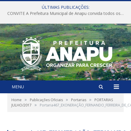
ÚLTIMAS PUBLICAÇÕES:
CONVITE A Prefeitura Municipal de Anapu convida todos os servidores públicos municipais para participarem da Audiência Pública de discussão da Lei de Diretrizes Orçamentárias (LDO), importante instrumento de planejamento das ações e investimentos da Administração Pública para o próximo exercício financeiro.
MENU
»
»
»
Home
Publicações Oficiais
Portarias
PORTARIAS
»
JULHO/2017
Portaria467_EXONERAÇÃO_FERNANDO_FERREIRA_DE_C