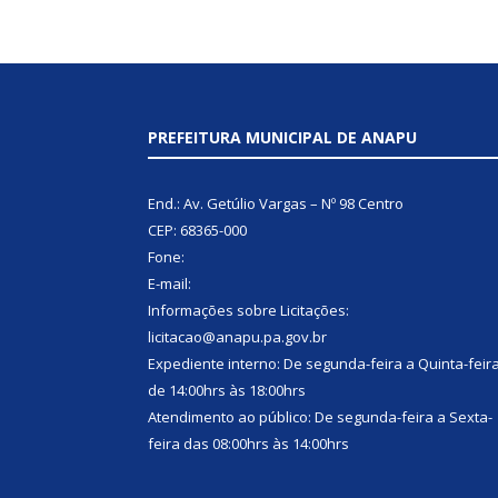
PREFEITURA MUNICIPAL DE ANAPU
End.: Av. Getúlio Vargas – Nº 98 Centro
CEP: 68365-000
Fone:
E-mail:
Informações sobre Licitações:
licitacao@anapu.pa.gov.br
Expediente interno: De segunda-feira a Quinta-feir
de 14:00hrs às 18:00hrs
Atendimento ao público: De segunda-feira a Sexta-
feira das 08:00hrs às 14:00hrs