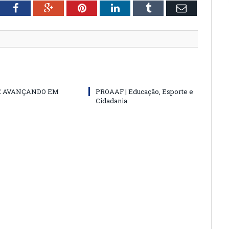
tter
Facebook
Google+
Pinterest
LinkedIn
Tumblr
Email
E AVANÇANDO EM
PROAAF | Educação, Esporte e
Cidadania.