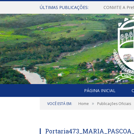
ÚLTIMAS PUBLICAÇÕES:
PÁGINA INICIAL
O
»
VOCÊ ESTÁ EM:
Home
Publicações Oficiais
Portaria473_MARIA_PASCOA