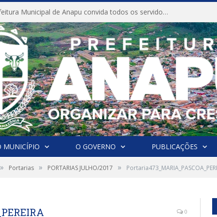
CONVITE A Prefeitura Municipal de Anapu convida todos os servidores públicos municipais para participarem da Audiência Pública de discussão da Lei de Diretrizes Orçamentárias (LDO), importante instrumento de planejamento das ações e investimentos da Administração Pública para o próximo exercício financeiro.
 MUNICÍPIO
O GOVERNO
PUBLICAÇÕES
»
»
»
Portarias
PORTARIAS JULHO/2017
Portaria473_MARIA_PASCOA_PER
_PEREIRA
0