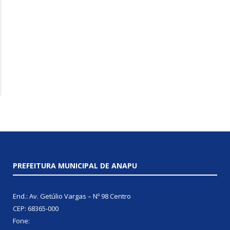
PREFEITURA MUNICIPAL DE ANAPU
End.: Av. Getúlio Vargas – Nº 98 Centro
CEP: 68365-000
Fone: