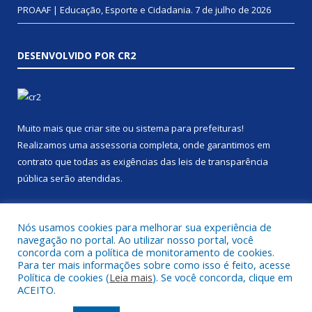
PROAAF | Educação, Esporte e Cidadania.
7 de julho de 2026
DESENVOLVIDO POR CR2
Muito mais que
criar site
ou
sistema para prefeituras
!
Realizamos uma
assessoria
completa, onde garantimos em
contrato que todas as exigências das
leis de transparência
pública
serão atendidas.
Conheça o
PNTP
e o
Radar da Transparência Pública
Nós usamos cookies para melhorar sua experiência de
navegação no portal. Ao utilizar nosso portal, você
concorda com a política de monitoramento de cookies.
Para ter mais informações sobre como isso é feito, acesse
Política de cookies (
Leia mais
). Se você concorda, clique em
Todos os direitos reservados a Prefeitura Municipal de Anapu.
ACEITO.