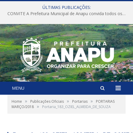
ÚLTIMAS PUBLICAÇÕES:
CONVITE A Prefeitura Municipal de Anapu convida todos os servidores públicos municipais para participarem da Audiência Pública de discussão da Lei de Diretrizes Orçamentárias (LDO), importante instrumento de planejamento das ações e investimentos da Administração Pública para o próximo exercício financeiro.
MENU
»
»
»
Home
Publicações Oficiais
Portarias
PORTARIAS
»
MARÇO/2018
Portaria_183_OZIEL_ALMEIDA_DE_SOUZA