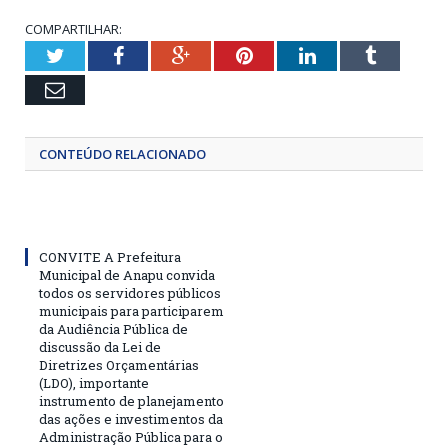
COMPARTILHAR:
Twitter
Facebook
Google+
Pinterest
LinkedIn
Tumblr
Email
CONTEÚDO RELACIONADO
CONVITE A Prefeitura
Municipal de Anapu convida
todos os servidores públicos
municipais para participarem
da Audiência Pública de
discussão da Lei de
Diretrizes Orçamentárias
(LDO), importante
instrumento de planejamento
das ações e investimentos da
Administração Pública para o