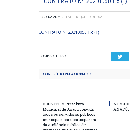
CONTRATO Nº 20210050 F.c (1)
POR
CR2-ADMIN5
EM
15 DE JULHO DE 2021
CONTRATO Nº 20210050 F.c (1)
COMPARTILHAR:
Twi
CONTEÚDO RELACIONADO
CONVITE A Prefeitura
A SAÚD
Municipal de Anapu convida
ANAPÚ.
todos os servidores públicos
municipais para participarem
da Audiência Pública de