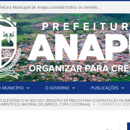
CONVITE A Prefeitura Municipal de Anapu convida todos os servidores públicos municipais para participarem da Audiência Pública de discussão da Lei de Diretrizes Orçamentárias (LDO), importante instrumento de planejamento das ações e investimentos da Administração Pública para o próximo exercício financeiro.
 MUNICÍPIO
O GOVERNO
PUBLICAÇÕES
O ELETRÔNICO Nº 002/2021 (REGISTRO DE PREÇOS PARA CONTRATAÇÃO DE EMP
»
IMENTÍCIOS, MATERIAL DE LIMPEZA, COPA E COZINHA))
CONTRATO Nº 20210