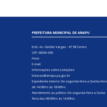
PREFEITURA MUNICIPAL DE ANAPU
End.: Av. Getúlio Vargas – Nº 98 Centro
CEP: 68365-000
Fone:
E-mail:
Informações sobre Licitações:
licitacao@anapu.pa.gov.br
Expediente interno: De segunda-feira a Quinta-feir
de 14:00hrs às 18:00hrs
Atendimento ao público: De segunda-feira a Sexta-
feira das 08:00hrs às 14:00hrs