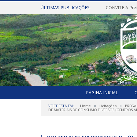
ÚLTIMAS PUBLICAÇÕES:
PÁGINA INICIAL
O
»
»
VOCÊ ESTÁ EM:
Home
Licitações
PREGÃ
DE MATERIAIS DE CONSUMO DIVERSOS (GÊNEROS AL