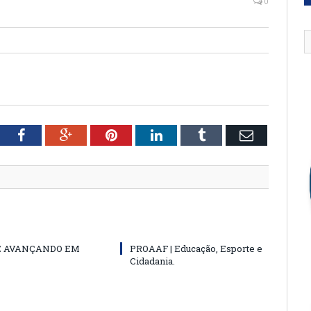
0
tter
Facebook
Google+
Pinterest
LinkedIn
Tumblr
Email
E AVANÇANDO EM
PROAAF | Educação, Esporte e
Cidadania.