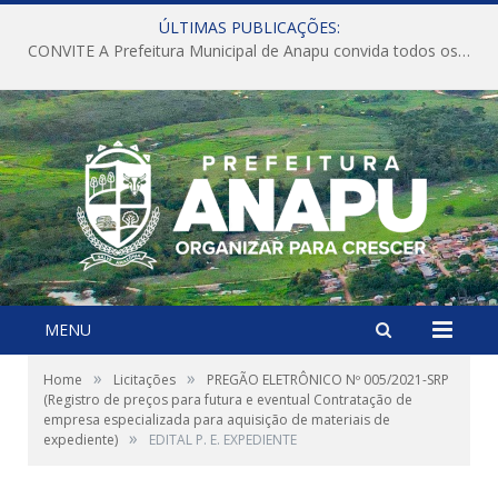
ÚLTIMAS PUBLICAÇÕES:
CONVITE A Prefeitura Municipal de Anapu convida todos os servidores públicos municipais para participarem da Audiência Pública de discussão da Lei de Diretrizes Orçamentárias (LDO), importante instrumento de planejamento das ações e investimentos da Administração Pública para o próximo exercício financeiro.
MENU
»
»
Home
Licitações
PREGÃO ELETRÔNICO Nº 005/2021-SRP
(Registro de preços para futura e eventual Contratação de
empresa especializada para aquisição de materiais de
»
expediente)
EDITAL P. E. EXPEDIENTE