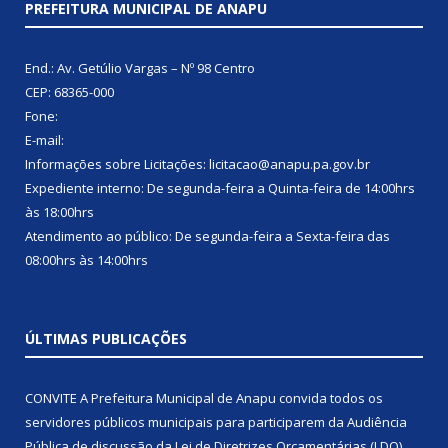
PREFEITURA MUNICIPAL DE ANAPU
End.: Av. Getúlio Vargas – Nº 98 Centro
CEP: 68365-000
Fone:
E-mail:
Informações sobre Licitações: licitacao@anapu.pa.gov.br
Expediente interno: De segunda-feira a Quinta-feira de 14:00hrs
às 18:00hrs
Atendimento ao público: De segunda-feira a Sexta-feira das
08:00hrs às 14:00hrs
ÚLTIMAS PUBLICAÇÕES
CONVITE A Prefeitura Municipal de Anapu convida todos os
servidores públicos municipais para participarem da Audiência
Pública de discussão da Lei de Diretrizes Orçamentárias (LDO),