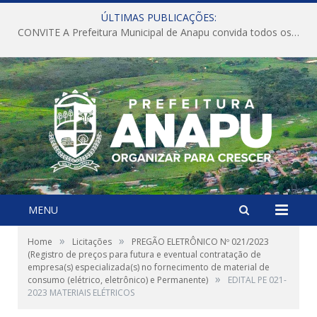
ÚLTIMAS PUBLICAÇÕES:
CONVITE A Prefeitura Municipal de Anapu convida todos os servidores públicos municipais para participarem da Audiência Pública de discussão da Lei de Diretrizes Orçamentárias (LDO), importante instrumento de planejamento das ações e investimentos da Administração Pública para o próximo exercício financeiro.
MENU
»
»
Home
Licitações
PREGÃO ELETRÔNICO Nº 021/2023
(Registro de preços para futura e eventual contratação de
empresa(s) especializada(s) no fornecimento de material de
»
consumo (elétrico, eletrônico) e Permanente)
EDITAL PE 021-
2023 MATERIAIS ELÉTRICOS