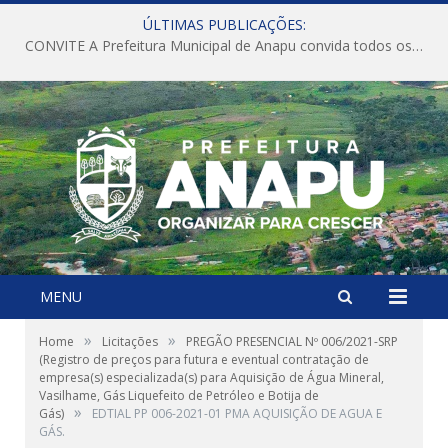
ÚLTIMAS PUBLICAÇÕES:
CONVITE A Prefeitura Municipal de Anapu convida todos os servidores públicos municipais para participarem da Audiência Pública de discussão da Lei de Diretrizes Orçamentárias (LDO), importante instrumento de planejamento das ações e investimentos da Administração Pública para o próximo exercício financeiro.
MENU
»
»
Home
Licitações
PREGÃO PRESENCIAL Nº 006/2021-SRP
(Registro de preços para futura e eventual contratação de
empresa(s) especializada(s) para Aquisição de Água Mineral,
Vasilhame, Gás Liquefeito de Petróleo e Botija de
»
Gás)
EDTIAL PP 006-2021-01 PMA AQUISIÇÃO DE AGUA E
GÁS.