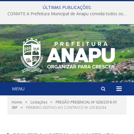
ÚLTIMAS PUBLICAÇÕES:
CONVITE A Prefeitura Municipal de Anapu convida todos os servidores públicos municipais para participarem da Audiência Pública de discussão da Lei de Diretrizes Orçamentárias (LDO), importante instrumento de planejamento das ações e investimentos da Administração Pública para o próximo exercício financeiro.
MENU
»
»
Home
Licitações
PREGÃO PRESENCIAL Nº 028/2018-01
»
SRP
PRIMEIRO ADITIVO AO CONTRATO Nº 20180244