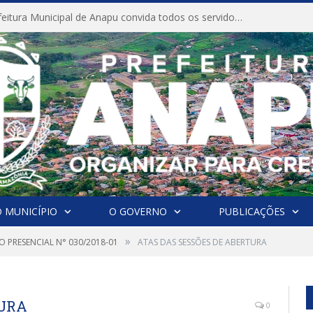
CONVITE A Prefeitura Municipal de Anapu convida todos os servidores públicos municipais para participarem da Audiência Pública de discussão da Lei de Diretrizes Orçamentárias (LDO), importante instrumento de planejamento das ações e investimentos da Administração Pública para o próximo exercício financeiro.
 MUNICÍPIO
O GOVERNO
PUBLICAÇÕES
»
 PRESENCIAL N° 030/2018-01
ATAS DAS SESSÕES DE ABERTURA
TURA
0