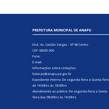
PREFEITURA MUNICIPAL DE ANAPU
End.: Av. Getúlio Vargas – Nº 98 Centro
CEP: 68365-000
Fone:
E-mail:
Informações sobre Licitações:
licitacao@anapu.pa.gov.br
Expediente interno: De segunda-feira a Quinta-feir
de 14:00hrs às 18:00hrs
Atendimento ao público: De segunda-feira a Sexta-
feira das 08:00hrs às 14:00hrs