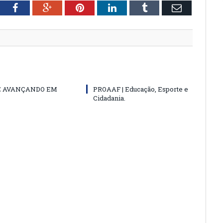
tter
Facebook
Google+
Pinterest
LinkedIn
Tumblr
Email
E AVANÇANDO EM
PROAAF | Educação, Esporte e
Cidadania.