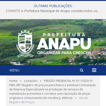
ÚLTIMAS PUBLICAÇÕES:
CONVITE A Prefeitura Municipal de Anapu convida todos os servidores públicos municipais para participarem da Audiência Pública de discussão da Lei de Diretrizes Orçamentárias (LDO), importante instrumento de planejamento das ações e investimentos da Administração Pública para o próximo exercício financeiro.
MENU
»
»
Home
Licitações
PREGÃO PRESENCIAL Nº 011/2020-01-
PMA-SRP (Registro de preços para futura e eventual Contratação
de Empresa Especializada na prestação de serviços de
manutenção preventiva e corretiva com reposição de peças
»
originais e componentes de mecânica, elétrica)
Ata de
Registro de Preços