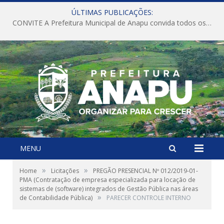
ÚLTIMAS PUBLICAÇÕES:
CONVITE A Prefeitura Municipal de Anapu convida todos os servidores públicos municipais para participarem da Audiência Pública de discussão da Lei de Diretrizes Orçamentárias (LDO), importante instrumento de planejamento das ações e investimentos da Administração Pública para o próximo exercício financeiro.
MENU
»
»
Home
Licitações
PREGÃO PRESENCIAL Nº 012/2019-01-
PMA (Contratação de empresa especializada para locação de
sistemas de (software) integrados de Gestão Pública nas áreas
»
de Contabilidade Pública)
PARECER CONTROLE INTERNO