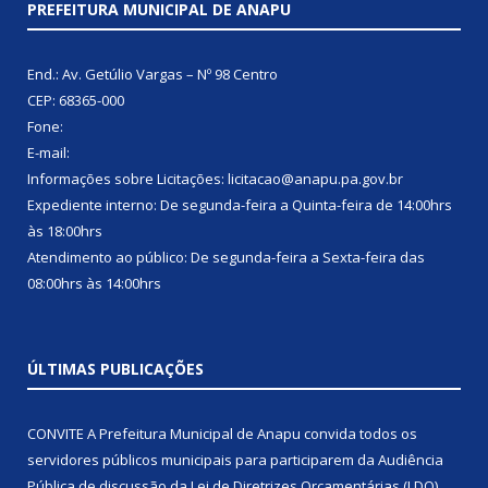
PREFEITURA MUNICIPAL DE ANAPU
End.: Av. Getúlio Vargas – Nº 98 Centro
CEP: 68365-000
Fone:
E-mail:
Informações sobre Licitações: licitacao@anapu.pa.gov.br
Expediente interno: De segunda-feira a Quinta-feira de 14:00hrs
às 18:00hrs
Atendimento ao público: De segunda-feira a Sexta-feira das
08:00hrs às 14:00hrs
ÚLTIMAS PUBLICAÇÕES
CONVITE A Prefeitura Municipal de Anapu convida todos os
servidores públicos municipais para participarem da Audiência
Pública de discussão da Lei de Diretrizes Orçamentárias (LDO),