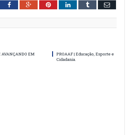
tter
Facebook
Google+
Pinterest
LinkedIn
Tumblr
Email
E AVANÇANDO EM
PROAAF | Educação, Esporte e
Cidadania.