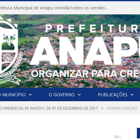
CONVITE A Prefeitura Municipal de Anapu convida todos os servidores públicos municipais para participarem da Audiência Pública de discussão da Lei de Diretrizes Orçamentárias (LDO), importante instrumento de planejamento das ações e investimentos da Administração Pública para o próximo exercício financeiro.
 MUNICÍPIO
O GOVERNO
PUBLICAÇÕES
»
 PRESENCIAL Nº 04/2017, DE 07 DE DEZEMBRO DE 2017
HOMOLOGAÇÃO
0