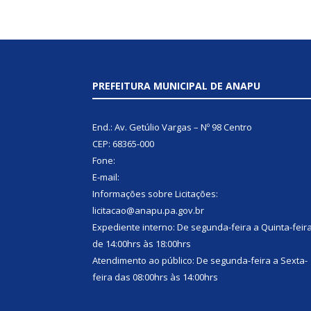
PREFEITURA MUNICIPAL DE ANAPU
End.: Av. Getúlio Vargas – Nº 98 Centro
CEP: 68365-000
Fone:
E-mail:
Informações sobre Licitações:
licitacao@anapu.pa.gov.br
Expediente interno: De segunda-feira a Quinta-feir
de 14:00hrs às 18:00hrs
Atendimento ao público: De segunda-feira a Sexta-
feira das 08:00hrs às 14:00hrs