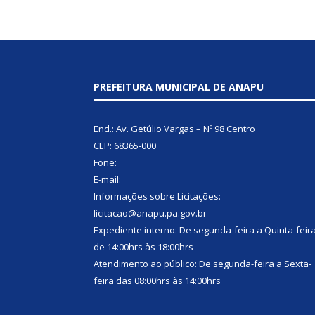
PREFEITURA MUNICIPAL DE ANAPU
End.: Av. Getúlio Vargas – Nº 98 Centro
CEP: 68365-000
Fone:
E-mail:
Informações sobre Licitações:
licitacao@anapu.pa.gov.br
Expediente interno: De segunda-feira a Quinta-feir
de 14:00hrs às 18:00hrs
Atendimento ao público: De segunda-feira a Sexta-
feira das 08:00hrs às 14:00hrs