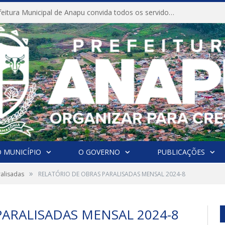
CONVITE A Prefeitura Municipal de Anapu convida todos os servidores públicos municipais para participarem da Audiência Pública de discussão da Lei de Diretrizes Orçamentárias (LDO), importante instrumento de planejamento das ações e investimentos da Administração Pública para o próximo exercício financeiro.
 MUNICÍPIO
O GOVERNO
PUBLICAÇÕES
»
alisadas
RELATÓRIO DE OBRAS PARALISADAS MENSAL 2024-8
ARALISADAS MENSAL 2024-8