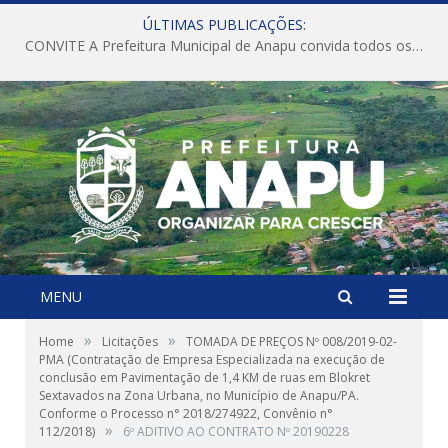
ÚLTIMAS PUBLICAÇÕES:
CONVITE A Prefeitura Municipal de Anapu convida todos os servidores públicos municipais para participarem da Audiência Pública de discussão da Lei de Diretrizes Orçamentárias (LDO), importante instrumento de planejamento das ações e investimentos da Administração Pública para o próximo exercício financeiro.
MENU
»
»
Home
Licitações
TOMADA DE PREÇOS Nº 008/2019-02-
PMA (Contratação de Empresa Especializada na execução de
conclusão em Pavimentação de 1,4 KM de ruas em Blokret
Sextavados na Zona Urbana, no Município de Anapu/PA.
Conforme o Processo n° 2018/274922, Convênio n°
»
112/2018)
6º ADITIVO AO CONTRATO Nº 20190228