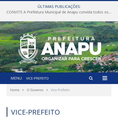
ÚLTIMAS PUBLICAÇÕES:
CONVITE A Prefeitura Municipal de Anapu convida todos os servidores públicos municipais para participarem da Audiência Pública de discussão da Lei de Diretrizes Orçamentárias (LDO), importante instrumento de planejamento das ações e investimentos da Administração Pública para o próximo exercício financeiro.
MENU:
VICE-PREFEITO
»
»
Home
O Governo
Vice-Prefeito
VICE-PREFEITO