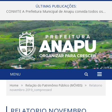
ÚLTIMAS PUBLICAÇÕES:
CONVITE A Prefeitura Municipal de Anapu convida todos os servidores públicos municipais para participarem da Audiência Pública de discussão da Lei de Diretrizes Orçamentárias (LDO), importante instrumento de planejamento das ações e investimentos da Administração Pública para o próximo exercício financeiro.
MENU
»
»
Home
Relação do Patrimônio Público (MÓVEIS)
Relatorio
novembro 2019_compressed
RELATORIO NOVEMBRO