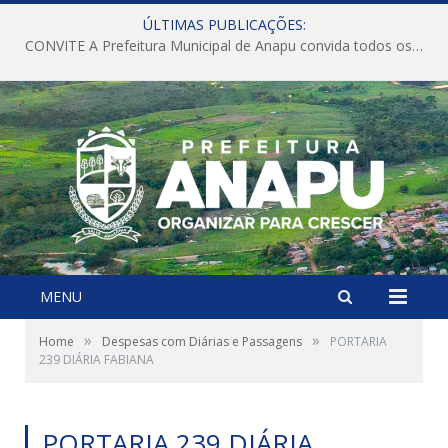
ÚLTIMAS PUBLICAÇÕES:
CONVITE A Prefeitura Municipal de Anapu convida todos os servidores públicos municipais para participarem da Audiência Pública de discussão da Lei de Diretrizes Orçamentárias (LDO), importante instrumento de planejamento das ações e investimentos da Administração Pública para o próximo exercício financeiro.
MENU
»
»
Home
Despesas com Diárias e Passagens
PORTARIA
239 DIÁRIA FABIANA
PORTARIA 239 DIÁRIA