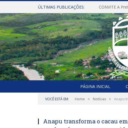
ÚLTIMAS PUBLICAÇÕES:
A SAÚDE AVA
PÁGINA INICIAL
O
»
»
VOCÊ ESTÁ EM:
Home
Notícias
Anapu tr
Anapu transforma o cacau em 