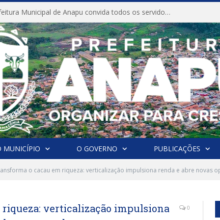
NÇANDO EM ANAPÚ.
 MUNICÍPIO
O GOVERNO
PUBLICAÇÕES
ansforma o cacau em riqueza: verticalização impulsiona renda e abre novas 
riqueza: verticalização impulsiona
0