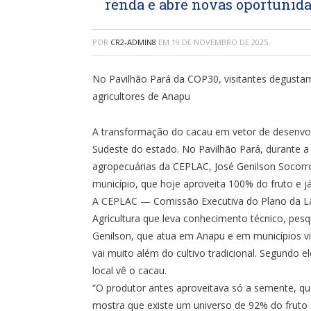
renda e abre novas oportunid
POR
CR2-ADMIN8
EM
19 DE NOVEMBRO DE 2025
No Pavilhão Pará da COP30, visitantes degustam 
agricultores de Anapu
A transformação do cacau em vetor de desenvol
Sudeste do estado. No Pavilhão Pará, durante a
agropecuárias da CEPLAC, José Genilson Socorro
município, que hoje aproveita 100% do fruto e já
A CEPLAC — Comissão Executiva do Plano da La
Agricultura que leva conhecimento técnico, pesq
Genilson, que atua em Anapu e em municípios viz
vai muito além do cultivo tradicional. Segundo 
local vê o cacau.
“O produtor antes aproveitava só a semente, que
mostra que existe um universo de 92% do fruto q