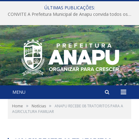
ÚLTIMAS PUBLICAÇÕES:
CONVITE A Prefeitura Municipal de Anapu convida todos os servidores públicos municipais para participarem da Audiência Pública de discussão da Lei de Diretrizes Orçamentárias (LDO), importante instrumento de planejamento das ações e investimentos da Administração Pública para o próximo exercício financeiro.
MENU
»
»
Home
Notícias
ANAPU RECEBE 08 TRATORITOS PARA A
AGRICULTURA FAMILIAR