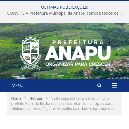
ÚLTIMAS PUBLICAÇÕES:
CONVITE A Prefeitura Municipal de Anapu convida todos os servidores públicos municipais para participarem da Audiência Pública de discussão da Lei de Diretrizes Orçamentárias (LDO), importante instrumento de planejamento das ações e investimentos da Administração Pública para o próximo exercício financeiro.
MENU
»
»
Home
Notícias
Nesta segunda-feira, 29 de junho, o
prefeito Romildo Rocha reuniu os secretários municipais para
alinhar novas estratégias de trabalho na cidade e na zona rural.