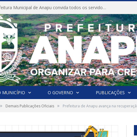
CONVITE A Prefeitura Municipal de Anapu convida todos os servidores públicos municipais para participarem da Audiência Pública de discussão da Lei de Diretrizes Orçamentárias (LDO), importante instrumento de planejamento das ações e investimentos da Administração Pública para o próximo exercício financeiro.
 MUNICÍPIO
O GOVERNO
PUBLICAÇÕES
»
»
Demais Publicações Oficiais
Prefeitura de Anapu avança na recuperaçã