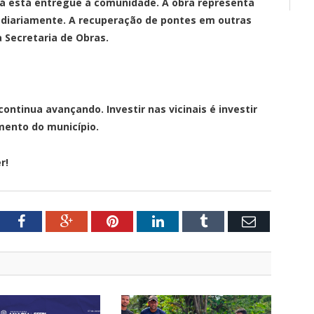
e já está entregue à comunidade. A obra representa
 diariamente. A recuperação de pontes em outras
 Secretaria de Obras.
ontinua avançando. Investir nas vicinais é investir
mento do município.
r!
tter
Facebook
Google+
Pinterest
LinkedIn
Tumblr
Email