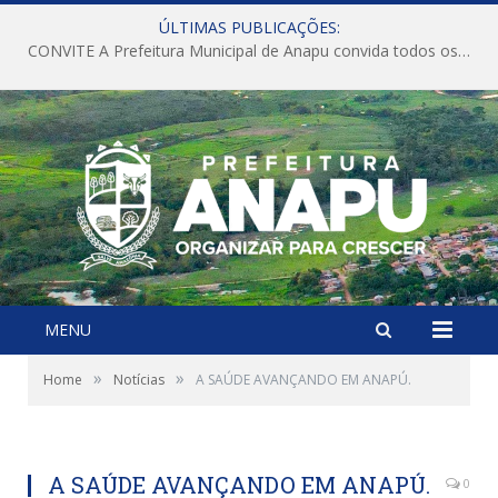
ÚLTIMAS PUBLICAÇÕES:
CONVITE A Prefeitura Municipal de Anapu convida todos os servidores públicos municipais para participarem da Audiência Pública de discussão da Lei de Diretrizes Orçamentárias (LDO), importante instrumento de planejamento das ações e investimentos da Administração Pública para o próximo exercício financeiro.
MENU
»
»
Home
Notícias
A SAÚDE AVANÇANDO EM ANAPÚ.
A SAÚDE AVANÇANDO EM ANAPÚ.
0