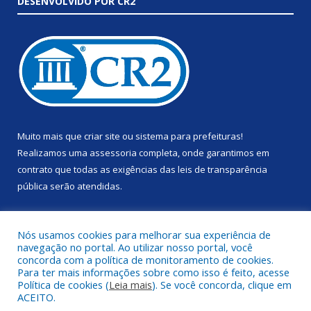
DESENVOLVIDO POR CR2
Muito mais que
criar site
ou
sistema para prefeituras
!
Realizamos uma
assessoria
completa, onde garantimos em
contrato que todas as exigências das
leis de transparência
pública
serão atendidas.
Conheça o
PNTP
e o
Radar da Transparência Pública
Nós usamos cookies para melhorar sua experiência de
navegação no portal. Ao utilizar nosso portal, você
concorda com a política de monitoramento de cookies.
Para ter mais informações sobre como isso é feito, acesse
Política de cookies (
Leia mais
). Se você concorda, clique em
Todos os direitos reservados a Prefeitura Municipal de Anapu.
ACEITO.