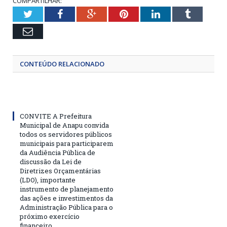
COMPARTILHAR:
Twitter
Facebook
Google+
Pinterest
LinkedIn
Tumblr
Email
CONTEÚDO RELACIONADO
CONVITE A Prefeitura
Municipal de Anapu convida
todos os servidores públicos
municipais para participarem
da Audiência Pública de
discussão da Lei de
Diretrizes Orçamentárias
(LDO), importante
instrumento de planejamento
das ações e investimentos da
Administração Pública para o
próximo exercício
financeiro.