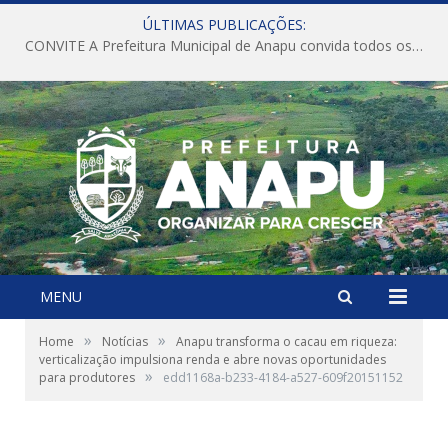
ÚLTIMAS PUBLICAÇÕES:
CONVITE A Prefeitura Municipal de Anapu convida todos os servidores públicos municipais para participarem da Audiência Pública de discussão da Lei de Diretrizes Orçamentárias (LDO), importante instrumento de planejamento das ações e investimentos da Administração Pública para o próximo exercício financeiro.
MENU
»
»
Home
Notícias
Anapu transforma o cacau em riqueza:
verticalização impulsiona renda e abre novas oportunidades
»
para produtores
edd1168a-b233-4184-a527-609f20151152