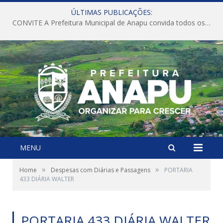
ÚLTIMAS PUBLICAÇÕES:
CONVITE A Prefeitura Municipal de Anapu convida todos os servidores públicos municipais para participarem da Audiência Pública de discussão da Lei de Diretrizes Orçamentárias (LDO), importante instrumento de planejamento das ações e investimentos da Administração Pública para o próximo exercício financeiro.
MENU
»
»
Home
Despesas com Diárias e Passagens
PORTARIA
433 DIÁRIA WALTER
PORTARIA 433 DIÁRIA WALTER