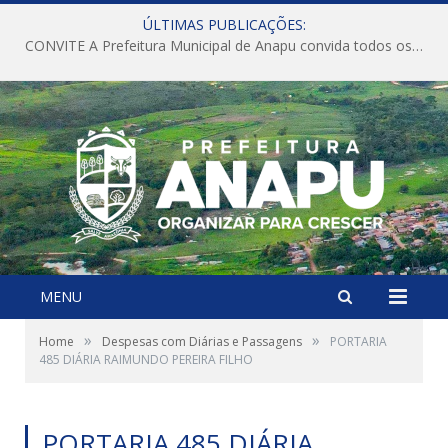
ÚLTIMAS PUBLICAÇÕES:
CONVITE A Prefeitura Municipal de Anapu convida todos os servidores públicos municipais para participarem da Audiência Pública de discussão da Lei de Diretrizes Orçamentárias (LDO), importante instrumento de planejamento das ações e investimentos da Administração Pública para o próximo exercício financeiro.
MENU
»
»
Home
Despesas com Diárias e Passagens
PORTARIA
485 DIÁRIA RAIMUNDO PEREIRA FILHO
PORTARIA 485 DIÁRIA