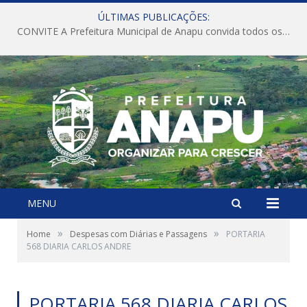
ÚLTIMAS PUBLICAÇÕES:
CONVITE A Prefeitura Municipal de Anapu convida todos os servidores públicos municipais para participarem da Audiência Pública de discussão da Lei de Diretrizes Orçamentárias (LDO), importante instrumento de planejamento das ações e investimentos da Administração Pública para o próximo exercício financeiro.
MENU
»
»
Home
Despesas com Diárias e Passagens
PORTARIA
568 DIARIA CARLOS ANDRE
PORTARIA 568 DIARIA CARLOS